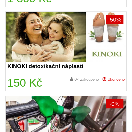
-50%
KINOKI detoxikační náplasti
150 Kč
0× zakoupeno
Ukončeno
-0%