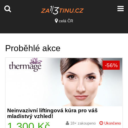
celá ČR
Proběhlé akce
-56%
Neinvazivní liftingová kúra pro váš
mladistvý vzhled!
1 300 Kč
18× zakoupeno
Ukončeno