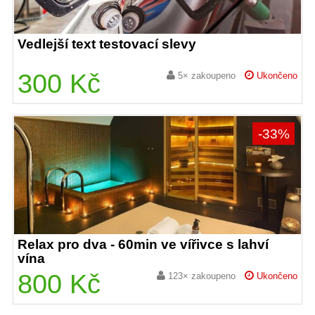
Vedlejší text testovací slevy
300 Kč
5× zakoupeno
Ukončeno
-33%
Relax pro dva - 60min ve vířivce s lahví
vína
800 Kč
123× zakoupeno
Ukončeno